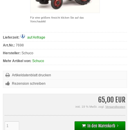
Für eine größere Ansicht klicken Sie auf das
Vorschaubild
Lieferzeit:
auf Anfrage
Art.Nr.:
7698
Hersteller:
Schuco
Mehr Artikel von:
Schuco
Artikeldatenblatt drucken
Rezension schreiben
65,00 EUR
inkl. 19 % MwSt. zzgl.
Versandkosten
In den Warenkorb